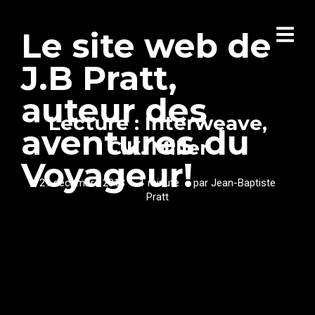
Le site web de
J.B Pratt,
auteur des
Lecture : Interweave,
aventures du
C.K. Miller
Voyageur!
21 décembre 2013
1 minute
par
Jean-Baptiste
Pratt