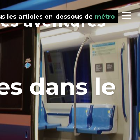
des aventures
s les articles en-dessous de
métro
es dans le